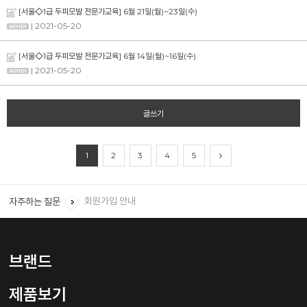
[서울◇1급 두피모발 전문가교육] 6월 21일(월)~23일(수)
| 2021-05-20
[서울◇1급 두피모발 전문가교육] 6월 14일(월)~16일(수)
| 2021-05-20
글쓰기
회원 ID와 비밀번호를 잊었을 경우 어떻게 하면 되나요?
1
2
3
4
5
회원탈퇴를 하려면 어떻게 해야하나요?
회원가입 안내
자주하는 질문
임신, 수유 중에는 어떤 제품을 사용하나요?
샴푸는 하루에 몇번, 언제 어떻게 사용 하나요?
브랜드
제품보기