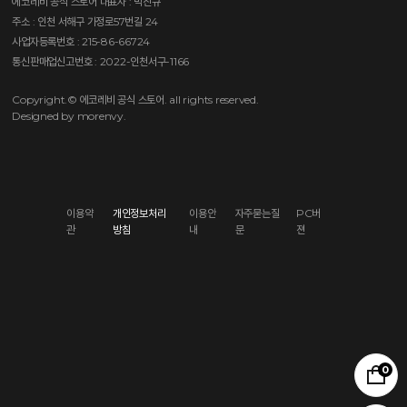
에코레비 공식 스토어
대표자 : 박진규
주소 : 인천 서해구 가정로57번길 24
사업자등록번호 : 215-86-66724
통신판매업신고번호 : 2022-인천서구-1166
Copyright.© 에코레비 공식 스토어. all rights reserved.
Designed by morenvy.
이용약
개인정보처리
이용안
자주묻는질
PC버
관
방침
내
문
젼
0