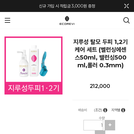
메뉴 토글
신규 가입 시 적립금 3,000원 증정
지루성 탈모 두피 1,2기
케어 세트 (벨런싱에센
스50ml, 밸런싱500
ml,롤러 0.3mm)
212,000
배송비
(조건)
지역별
수량