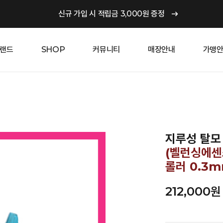
신규 가입 시 적립금 3,000원 증정
랜드
SHOP
커뮤니티
매장안내
가맹
지루성 탈모 
(벨런싱에센스
롤러 0.3m
212,000
원