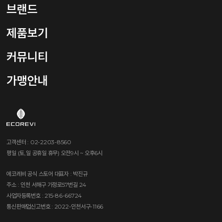
샴푸는 하루에 몇번, 언제 어떻게 사용 하나요?
브랜드
제품보기
커뮤니티
가맹안내
고객센터 : 02-2203-8560
평일 (토,일 공휴일 휴무) 오전9시 ~ 오후6시
에코레비 공식 스토어
대표자 : 박진규
주소 : 인천 서해구 가정로57번길 24
사업자등록번호 : 215-86-66724
통신판매업신고번호 : 2022-인천서구-1166